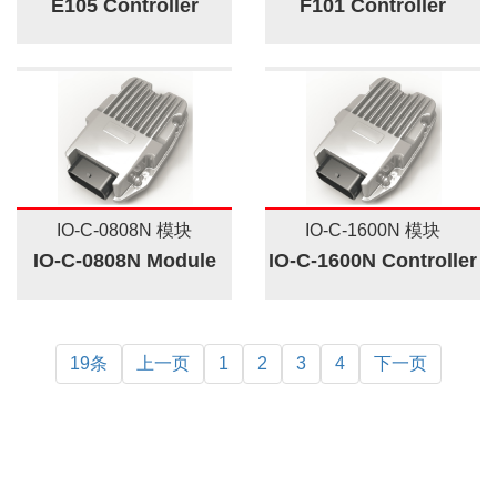
E105 Controller
F101 Controller
IO-C-0808N 模块
IO-C-1600N 模块
IO-C-0808N Module
IO-C-1600N Controller
19条
上一页
1
2
3
4
下一页