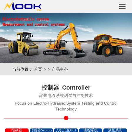
首页
Home
产品中
心
控制器
Product
Controller
传感器
当前位置：
首页
>
产品中心
Sensors
人
控制器
Controller
机
测控系统
聚焦电液系统测试与控制技术
交
Measurement
液压系统
Focus on Electro-Hydraulic System Testing and Control
Technology
互
Hydraulic
技术资讯
HCI
system
Technology
关于
控制器
传感器Sensors
人机交互HCI
测控系统
液压系统