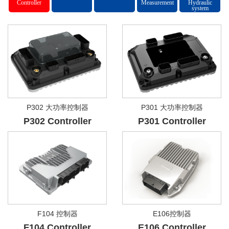
Controller
Measurement
Hydraulic
system
穆克
联系我
About
们
Us
Contact
us
P302 大功率控制器
P301 大功率控制器
P302 Controller
P301 Controller
F104 控制器
E106控制器
F104 Controller
E106 Controller