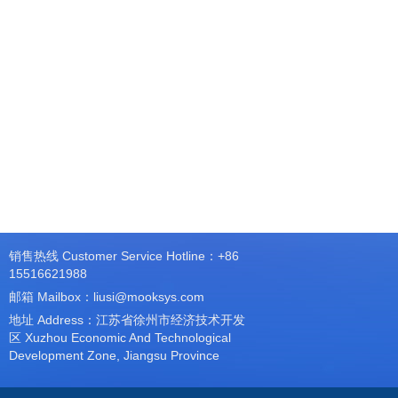
销售热线 Customer Service Hotline：+86
15516621988
邮箱 Mailbox：liusi@mooksys.com
地址 Address：江苏省徐州市经济技术开发
区 Xuzhou Economic And Technological
Development Zone, Jiangsu Province